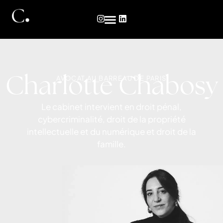
AVOCAT AU BARREAU DE PARIS
Charlotte Chabosy
Le cabinet intervient en droit pénal,
cybercriminalité, droit de la propriété
intellectuelle et du numérique et droit de la
famille.