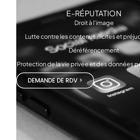
E-RÉPUTATION
Droit à l'image
Lutte contre les contenus illicites et préju
Déréférencement
Protection de la vie privée et des données 
DEMANDE DE RDV >