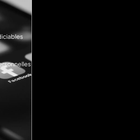
diciables
personnelles