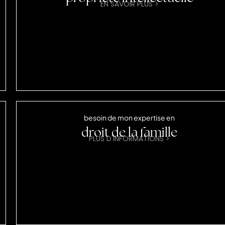
EN SAVOIR PLUS >
besoin de mon expertise en
droit de la famille
PLUS D'INFORMATIONS >