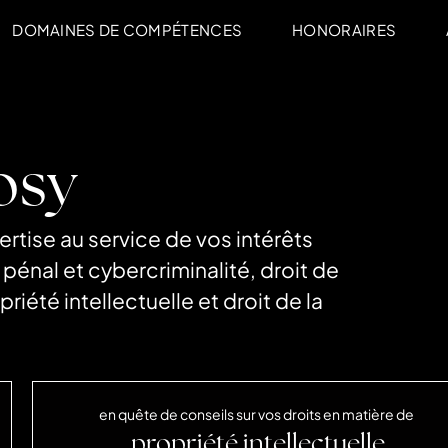
DOMAINES DE COMPÉTENCES
HONORAIRES
osy
rtise au service de vos intérêts
 pénal et cybercriminalité, droit de
priété intellectuelle et droit de la
en quête de conseils sur vos droits en matière de
propriété intellectuelle