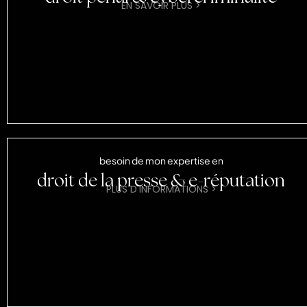
EN SAVOIR PLUS >
besoin de mon expertise en
droit de la presse & e-réputation
PLUS D'INFORMATIONS >